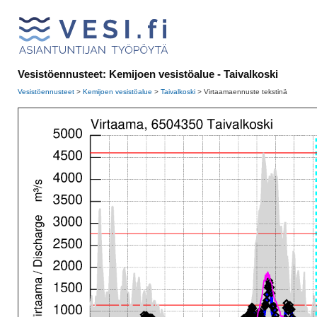
Vesistöennusteet: Kemijoen vesistöalue - Taivalkoski
Vesistöennusteet
>
Kemijoen vesistöalue
>
Taivalkoski
>
Virtaamaennuste tekstinä