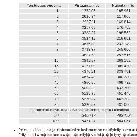
3
3
Toistuvuus vuosina
Virtaama m
/s
Hajonta m
/s
1
1353.06
185.96
2
2626.84
117.90
3
2987.11
149.81
4
3217.69
176.75
5
3388.37
198.56
6
3524.12
216.69
7
3636.89
232.14
8
3733.37
245.60
9
3817.68
257.51
10
3892.57
268.19
15
4177.03
309.43
20
4376.21
338.79
30
4654.43
380.28
40
4850.59
409.78
50
5002.23
432.70
60
5125.86
451.44
70
5230.24
467.30
80
5320.57
481.06
Alapuolella olevat arvot eivät ole laskennallisesti luotettavia
90
5400.17
493.198
100
5471.34
504.061
Referenssitiedoissa ja toistuvuuksien laskennassa on käytetty aseman 6
Erityisesti t�m� koskee s��nn�steltyj� vesist�j� ja lyhyit� aikasa