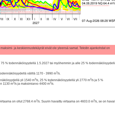
 maksimi- ja keskiennustekäyrät eivät ole yleensä samat. Tekstin ajankohdat on
i 75 % todennäköisyydellä 1.5.2027 tai myöhemmin ja alle 25 % todennäköisyydell
3
todennäköisyydellä välillä 1170 - 3990 m
/s.
3
3
nnäköisyydellä yli 1540 m
/s, 25 % todennäköisyydellä yli 2770 m
/s ja 5 %
3
3
 on 1130 m
/s ja maksimiarvo 4400 m
/s.
3
3
irtaama on ollut 2768.4 m
/s. Suurin havaittu virtaama on 4603.0 m
/s, se on havai