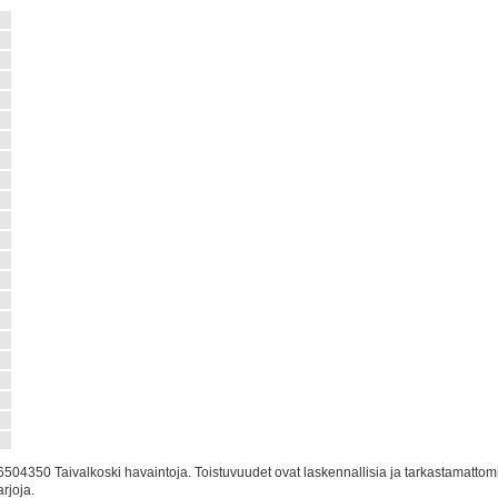
1
9
4
2
3
1
9
6
5
2
0
1
0
2
0
5
8
0
504350 Taivalkoski havaintoja. Toistuvuudet ovat laskennallisia ja tarkastamattom
rjoja.