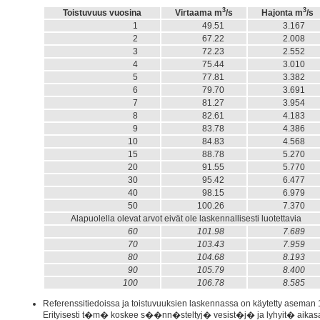
3
3
Toistuvuus vuosina
Virtaama m
/s
Hajonta m
/s
1
49.51
3.16
2
67.22
2.00
3
72.23
2.55
4
75.44
3.01
5
77.81
3.38
6
79.70
3.69
7
81.27
3.95
8
82.61
4.18
9
83.78
4.38
10
84.83
4.56
15
88.78
5.27
20
91.55
5.77
30
95.42
6.47
40
98.15
6.97
50
100.26
7.37
Alapuolella olevat arvot eivät ole laskennallisesti luotettavia
60
101.98
7.689
70
103.43
7.959
80
104.68
8.193
90
105.79
8.400
100
106.78
8.585
Referenssitiedoissa ja toistuvuuksien laskennassa on käytetty aseman 1
Erityisesti t�m� koskee s��nn�steltyj� vesist�j� ja lyhyit� aikasa