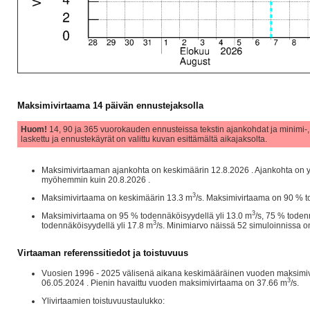
Maksimivirtaama 14 päivän ennustejaksolla
Huom!
14, 90 ja 365 vuorokauden ennusteissa tekstin ajankohdat ja minimi-,
laskettu ja ennustekäyrät on valittu kuvan esittämältä aikajaksolta.
Maksimivirtaaman ajankohta on keskimäärin 12.8.2026 . Ajankohta on y
myöhemmin kuin 20.8.2026 .
3
Maksimivirtaama on keskimäärin 13.3 m
/s. Maksimivirtaama on 90 % to
3
Maksimivirtaama on 95 % todennäköisyydellä yli 13.0 m
/s, 75 % toden
3
todennäköisyydellä yli 17.8 m
/s. Minimiarvo näissä 52 simuloinnissa o
Virtaaman referenssitiedot ja toistuvuus
Vuosien 1996 - 2025 välisenä aikana keskimääräinen vuoden maksimiv
3
06.05.2024 . Pienin havaittu vuoden maksimivirtaama on 37.66 m
/s.
Ylivirtaamien toistuvuustaulukko: