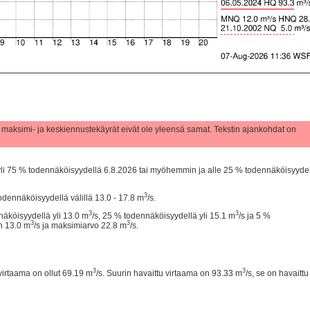
 maksimi- ja keskiennustekäyrät eivät ole yleensä samat. Tekstin ajankohdat on
li 75 % todennäköisyydellä 6.8.2026 tai myöhemmin ja alle 25 % todennäköisyyde
3
dennäköisyydellä välillä 13.0 - 17.8 m
/s.
3
3
näköisyydellä yli 13.0 m
/s, 25 % todennäköisyydellä yli 15.1 m
/s ja 5 %
3
3
n 13.0 m
/s ja maksimiarvo 22.8 m
/s.
3
3
irtaama on ollut 69.19 m
/s. Suurin havaittu virtaama on 93.33 m
/s, se on havaittu