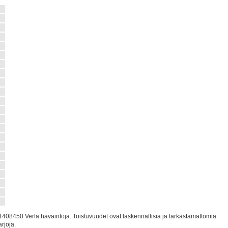
7
8
2
0
2
1
4
3
6
8
0
0
7
9
0
408450 Verla havaintoja. Toistuvuudet ovat laskennallisia ja tarkastamattomia.
rjoja.