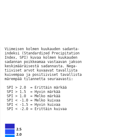
Viimeisen kolmen kuukauden sadanta-

indeksi (Standardized Precipitation

Index, SPI) kuvaa kolmen kuukauden

sadannan poikkeamaa vastaavan jakson

keskimääräisestä sadannasta. Nega-

tiiviset arvot kuvaavat tavallista

kuivempaa ja positiiviset tavallista

märempää tilannetta seuraavasti:

 SPI > 2.0  = Erittäin märkää

 SPI > 1.5  = Hyvin märkää

 SPI > 1.0  = Melko märkää

 SPI < -1.0 = Melko kuivaa

 SPI < -1.5 = Hyvin kuivaa

 SPI < -2.0 = Erittäin kuivaa   
